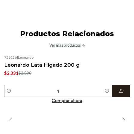
Productos Relacionados
Ver más productos
756136
|
Leonardo
-10%
OFF
Leonardo Lata Higado 200 g
$2.331
$2.590
Cantidad
Comprar ahora