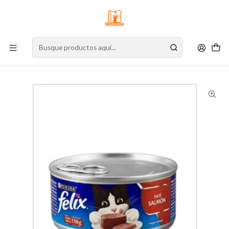
⚠️
Atención:
Nuestro stock online es independiente de la tienda física.
Compre por la web para garantizar sus productos y espere nuestra
confirmación de retiro.
Inicio
Gato
Alimento para Gatos
Alimento Húmedo
Lata
Pate Felix Salmon 156 g