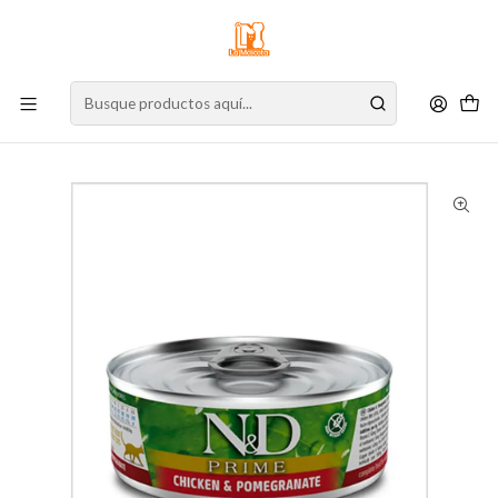
⚠️
Atención:
Nuestro stock online es independiente de la tienda física.
Compre por la web para garantizar sus productos y espere nuestra
confirmación de retiro.
Inicio
Gato
Alimento para Gatos
Alimento Húmedo
Lata
N&D Cat - Lata Prime Pollo 70 g