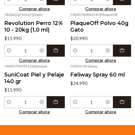
Cantidad
Cantidad
Comprar ahora
Comprar ahora
7804650310167
|
Zoetis
74005780003547
|
PlaqueOff
Revolution Perro 12%
PlaqueOff Polvo 40g
10 - 20kg (1,0 ml)
Gato
$15.990
$20.990
Cantidad
Cantidad
Comprar ahora
Comprar ahora
74005793595126
|
Sunipet
CHE017
|
Feliway
SuniCoat Piel y Pelaje
Feliway Spray 60 ml
140 gr
$24.990
$15.990
Cantidad
Cantidad
Comprar ahora
Comprar ahora