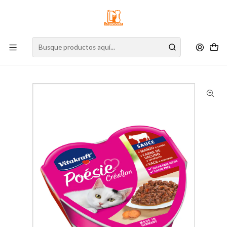
⚠️
Atención:
Nuestro stock online es independiente de la tienda física.
Compre por la web para garantizar sus productos y espere nuestra
confirmación de retiro.
Inicio
Gato
Alimento para Gatos
Alimento Húmedo
Lata
Vitakraft Poesie Creation Carne 85 g