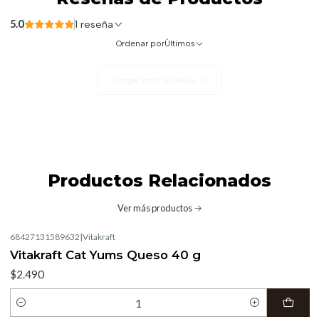
5.0
1 reseña
Ordenar por
Últimos
Cargar más reseñas
Productos Relacionados
Ver más productos
68427131589632
|
Vitakraft
Vitakraft Cat Yums Queso 40 g
$2.490
Cantidad