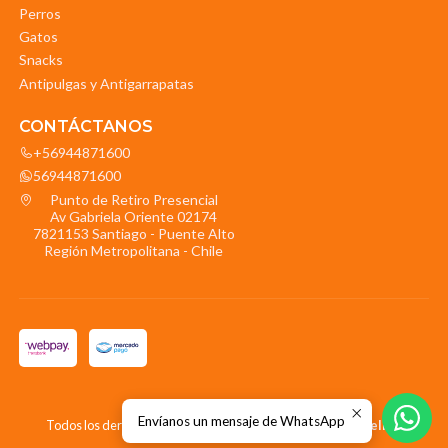
Perros
Gatos
Snacks
Antipulgas y Antigarrapatas
CONTÁCTANOS
+56944871600
56944871600
Punto de Retiro Presencial
Av Gabriela Oriente 02174
7821153 Santiago - Puente Alto
Región Metropolitana - Chile
2026 La Mascota.
Envíanos un mensaje de WhatsApp
Todos los derechos reservados.
Desarrollado por Jumpseller
.