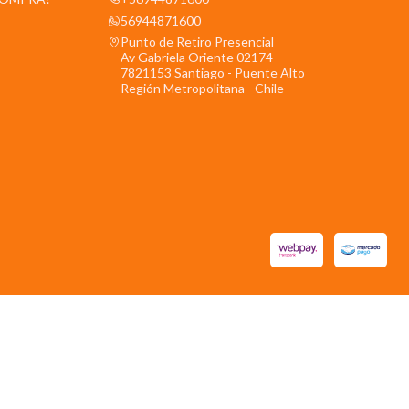
56944871600
Punto de Retiro Presencial
Av Gabriela Oriente 02174
7821153 Santiago - Puente Alto
Región Metropolitana - Chile