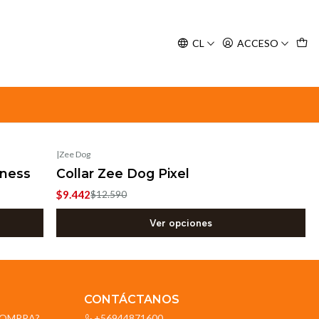
y espere nuestra confirmación de retiro.
CL
ACCESO
|
Zee Dog
-25%
OFF
rness
Collar Zee Dog Pixel
$9.442
$12.590
Ver opciones
CONTÁCTANOS
OCOMPRA?
+56944871600