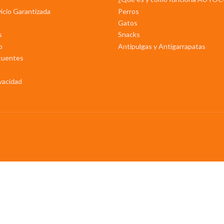
vicio Garantizada
Perros
Gatos
s
Snacks
o
Antipulgas y Antigarrapatas
cuentes
ivacidad