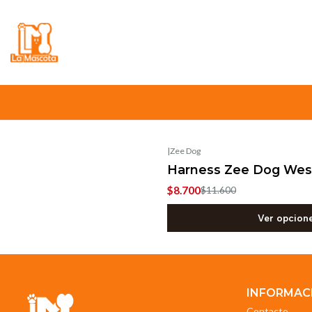
⚠️
Atención:
Nuestro stock online es in
|
Zee Dog
-25%
OFF
Harness Zee Dog Wes
$8.700
$11.600
Ver opcion
INFORMAC
Contacto