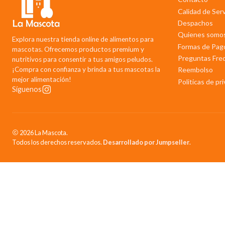
Calidad de Ser
Despachos
Quienes somo
Explora nuestra tienda online de alimentos para
Formas de Pag
mascotas. Ofrecemos productos premium y
Preguntas Fre
nutritivos para consentir a tus amigos peludos.
¡Compra con confianza y brinda a tus mascotas la
Reembolso
mejor alimentación!
Politicas de pr
Síguenos
2026 La Mascota.
Todos los derechos reservados.
Desarrollado por Jumpseller
.