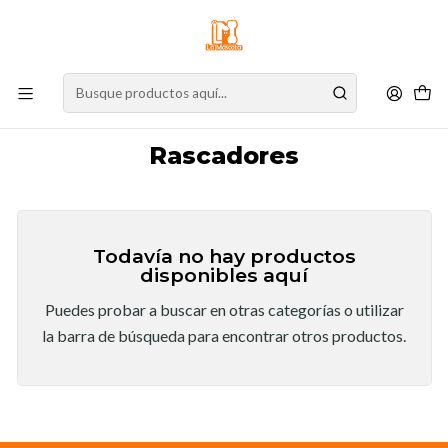
⚠️
Atención:
Nuestro stock online es independiente de la tienda física.
Compre por la web para garantizar sus productos y espere nuestra
confirmación de retiro.
Inicio
Gato
Accesorios
Rascadores
Rascadores
Todavía no hay productos
disponibles aquí
Puedes probar a buscar en otras categorías o utilizar
la barra de búsqueda para encontrar otros productos.