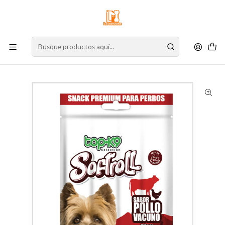
⚠️
Atención:
Nuestro stock online es independiente de la tienda física.
Compre por la web para garantizar sus productos y espere nuestra
confirmación de retiro.
Inicio
Perro
Alimento para Perros
Snacks
Topk9 Softroll Pollo Vacuno 40 g