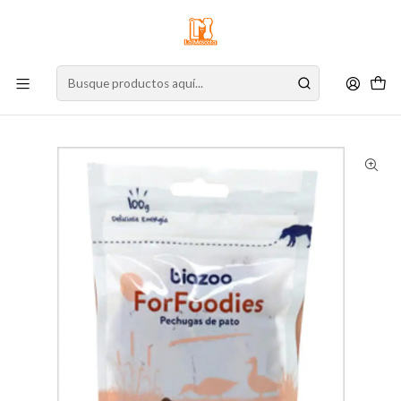
⚠️
Atención:
Nuestro stock online es independiente de la tienda física.
Compre por la web para garantizar sus productos y espere nuestra
confirmación de retiro.
Inicio
Perro
Alimento para Perros
Snacks
Biazoo Perro Pechugas de Pato 100 g