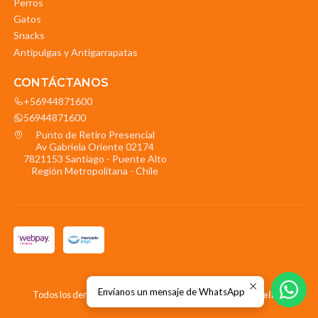
Perros
Gatos
Snacks
Antipulgas y Antigarrapatas
CONTÁCTANOS
+56944871600
56944871600
Punto de Retiro Presencial
Av Gabriela Oriente 02174
7821153 Santiago - Puente Alto
Región Metropolitana - Chile
2026 La Mascota.
Envíanos un mensaje de WhatsApp
Todos los derechos reservados.
Desarrollado por Jumpseller
.