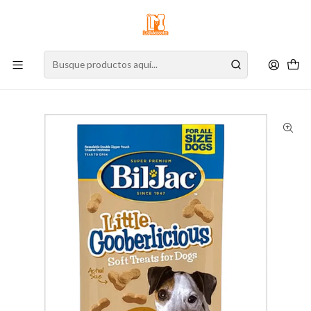
⚠️
Atención:
Nuestro stock online es independiente de la tienda física.
Compre por la web para garantizar sus productos y espere nuestra
confirmación de retiro.
Inicio
Perro
Alimento para Perros
Snacks
Bil Jac Treats Peanut Butter 113 g