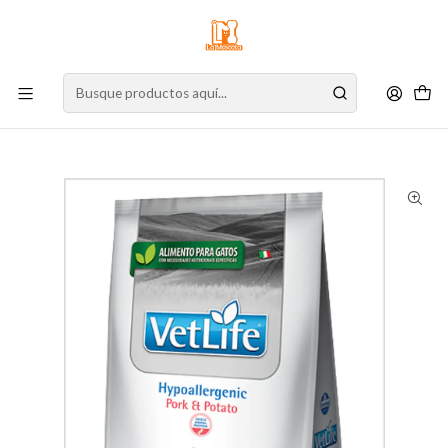
⚠️
Atención:
Nuestro stock online es independiente de la tienda física.
Compre por la web para garantizar sus productos y espere nuestra
confirmación de retiro.
Inicio
Gato
Alimento para Gatos
Cuidado Especial
Hipoalergénico
Vet Life Feline Hypoallergenic Pork & Potato 2 Kg