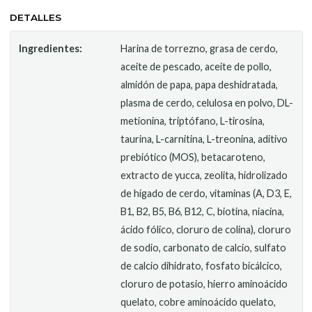
DETALLES
Ingredientes:
Harina de torrezno, grasa de cerdo,
aceite de pescado, aceite de pollo,
almidón de papa, papa deshidratada,
plasma de cerdo, celulosa en polvo, DL-
metionina, triptófano, L-tirosina,
taurina, L-carnitina, L-treonina, aditivo
prebiótico (MOS), betacaroteno,
extracto de yucca, zeolita, hidrolizado
de hígado de cerdo, vitaminas (A, D3, E,
B1, B2, B5, B6, B12, C, biotina, niacina,
ácido fólico, cloruro de colina), cloruro
de sodio, carbonato de calcio, sulfato
de calcio dihidrato, fosfato bicálcico,
cloruro de potasio, hierro aminoácido
quelato, cobre aminoácido quelato,