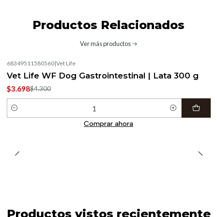
Productos Relacionados
Ver más productos
68349511580560
|
Vet Life
-14%
OFF
Vet Life WF Dog Gastrointestinal | Lata 300 g
$3.698
$4.300
Cantidad
Comprar ahora
Productos vistos recientemente