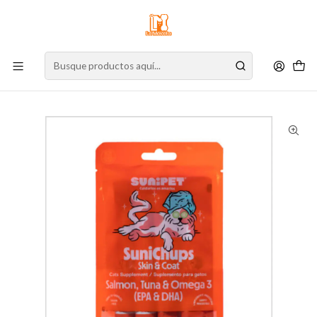
⚠️
Atención:
Nuestro stock online es independiente de la tienda física.
Compre por la web para garantizar sus productos y espere nuestra
confirmación de retiro.
Inicio
Gato
Alimento para Gatos
Snacks
Cremosos
SuniChups Skin & Coat 56 gr