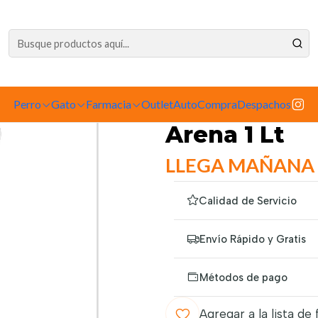
dependiente de la tienda física. Compre por la web para garantizar sus productos 
Gato
Accesorios
Baños
Skouts Honor Desorodizante Cajas de Are
|
Perro
Gato
Farmacia
Outlet
Skouts Hono
AutoCompra
Despachos
Arena 1 Lt
LLEGA MAÑANA
Calidad de Servicio
Envío Rápido y Gratis
Métodos de pago
Agregar a la lista de 