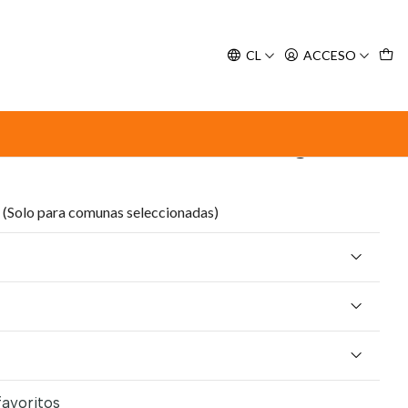
y espere nuestra confirmación de retiro.
CL
ACCESO
na 1 Lt
r Desorodizante Cajas de
(Solo para comunas seleccionadas)
favoritos