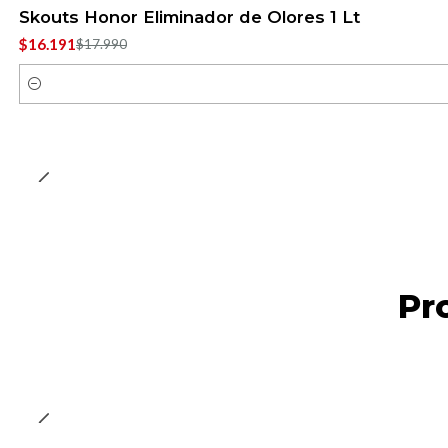
-10%
OFF
Skouts Honor Eliminador de Olores 1 Lt
$16.191
$17.990
Cantidad
Pr