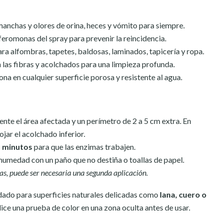
anchas y olores de orina, heces y vómito para siempre.
feromonas del spray para prevenir la reincidencia.
ra alfombras, tapetes, baldosas, laminados, tapicería y ropa.
 las fibras y acolchados para una limpieza profunda.
na en cualquier superficie porosa y resistente al agua.
te el área afectada y un perímetro de 2 a 5 cm extra. En
jar el acolchado inferior.
5 minutos
para que las enzimas trabajen.
 humedad con un paño que no destiña o toallas de papel.
s, puede ser necesaria una segunda aplicación.
do para superficies naturales delicadas como
lana, cuero o
lice una prueba de color en una zona oculta antes de usar.