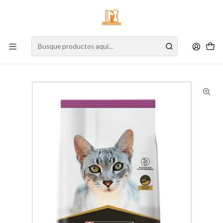
⚠️
Atención:
Nuestro stock online es independiente de la tienda física.
Compre por la web para garantizar sus productos y espere nuestra
confirmación de retiro.
Inicio
Gato
Alimento para Gatos
Cuidado Especial
Urinario
ProPlan Cat Urinary