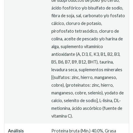
de subproductos de pollo y/o cerdo,
ácido fosfórico y/o bisulfato de sodio,
fibra de soja, sal, carbonato y/o fosfato
cálcico, cloruro de potasio,
pirofosfato tetrasódico, cloruro de
colina, aceite de pescado y/o harina de
alga, suplemento vitamínico
antioxidante (A, D3, E, K3, B1, B2, B3,
B5, B6, B7, B9, B12, BHT), taurina,
levadura seca, suplementos minerales
[(sulfatos: zinc, hierro, manganeso,
cobre), (proteinatos: zinc, hierro,
manganeso, cobre, selenio), yodato de
calcio, selenito de sodio], L-lisina, DL-
metionina, ácido ascórbico (fuente de
vitamina C).
Análisis
Proteína bruta (Mín.) 40.0%, Grasa