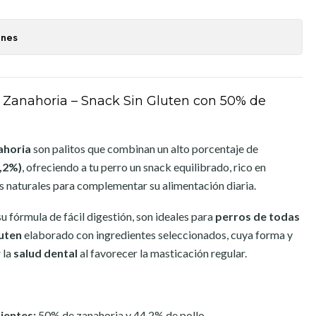
ones
o Zanahoria – Snack Sin Gluten con 50% de
ahoria
son palitos que combinan un alto porcentaje de
4,2%)
, ofreciendo a tu perro un snack equilibrado, rico en
es naturales para complementar su alimentación diaria.
su fórmula de fácil digestión, son ideales para
perros de todas
luten
elaborado con ingredientes seleccionados, cuya forma y
 la
salud dental
al favorecer la masticación regular.
ientes:
50% de zanahoria y 44,2% de pollo.