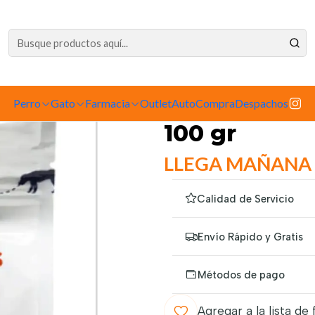
dependiente de la tienda física. Compre por la web para garantizar sus productos 
rro
Alimento para Perros
Snacks
Biazoo Perro Stick Pollo Zanahori
|
Perro
Gato
Farmacia
Outlet
Biazoo Perro
AutoCompra
Despachos
100 gr
LLEGA MAÑANA
Calidad de Servicio
Envío Rápido y Gratis
Métodos de pago
Agregar a la lista de 