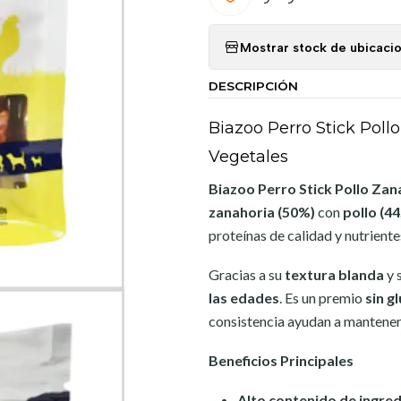
Mostrar stock de ubicaci
DESCRIPCIÓN
Biazoo Perro Stick Poll
Vegetales
Biazoo Perro Stick Pollo Zan
zanahoria (50%)
con
pollo (4
proteínas de calidad y nutrient
Gracias a su
textura blanda
y 
las edades
. Es un premio
sin g
consistencia ayudan a mantener
Beneficios Principales
Alto contenido de ingred