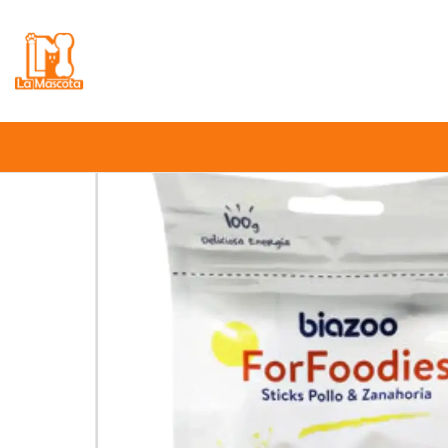
⚠️
Atención:
Nuestro stock online es in
Inicio
Pe