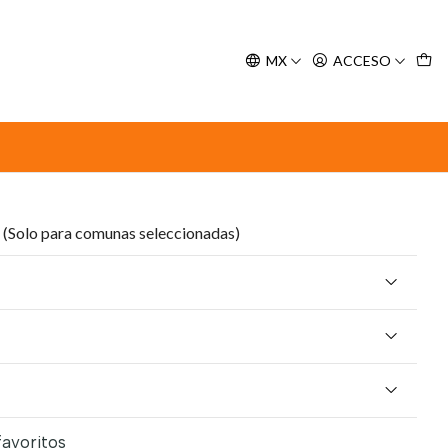
y espere nuestra confirmación de retiro.
MX
ACCESO
a - 100 gr
 Stick Pollo Zanahoria -
(Solo para comunas seleccionadas)
favoritos