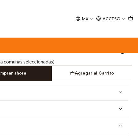
y espere nuestra confirmación de retiro.
MX
ACCESO
ro 35 g
 Duck & Pear Perro 35 g
ra comunas seleccionadas)
mprar ahora
Agregar al Carrito