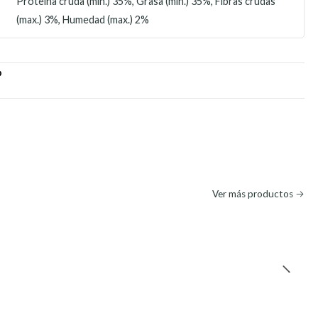
Proteína cruda (min.) 35%, Grasa (min.) 35%, Fibras crudas
(max.) 3%, Humedad (max.) 2%
O
Ver más productos