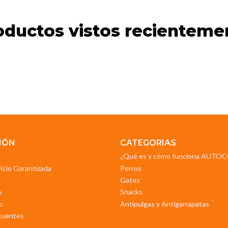
oductos vistos recienteme
IÓN
CATEGORIAS
¿Qué es y cómo funciona AUT
vicio Garantizada
Perros
Gatos
s
Snacks
o
Antipulgas y Antigarrapatas
cuentes