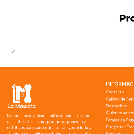
Pr
INFORMAC
Contacto
Calidad de Ser
Despachos
Quienes somo
Explora nuestra tienda online de alimentos para
Formas de Pag
mascotas. Ofrecemos productos premium y
Preguntas Fre
nutritivos para consentir a tus amigos peludos.
¡Compra con confianza y brinda a tus mascotas la
Reembolso