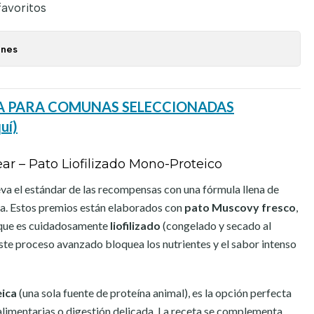
favoritos
ones
DÍA PARA COMUNAS SELECCIONADAS
uí)
r – Pato Liofilizado Mono-Proteico
va el estándar de las recompensas con una fórmula llena de
ca. Estos premios están elaborados con
pato Muscovy fresco
,
 que es cuidadosamente
liofilizado
(congelado y secado al
Este proceso avanzado bloquea los nutrientes y el sabor intenso
ica
(una sola fuente de proteína animal), es la opción perfecta
alimentarias o digestión delicada. La receta se complementa