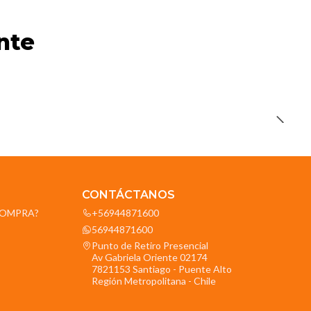
nte
CONTÁCTANOS
OCOMPRA?
+56944871600
56944871600
Punto de Retiro Presencial
Av Gabriela Oriente 02174
7821153 Santiago - Puente Alto
Región Metropolitana - Chile