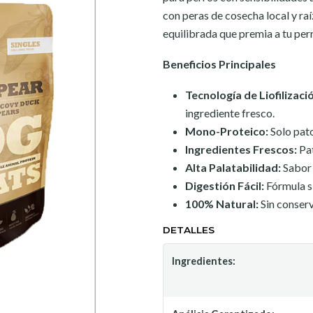
con peras de cosecha local y raí
equilibrada que premia a tu per
Beneficios Principales
Tecnología de Liofilizaci
ingrediente fresco.
Mono-Proteico:
Solo pato
Ingredientes Frescos:
Pat
Alta Palatabilidad:
Sabor 
Digestión Fácil:
Fórmula si
100% Natural:
Sin conserv
DETALLES
Ingredientes: