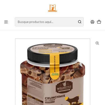
⚠️
Atención:
Nuestro stock online es independiente de la tienda física.
Compre por la web para garantizar sus productos y espere nuestra
confirmación de retiro.
Inicio
Perro
Alimento para Perros
Snacks
Deshidratados
Top-K9 Wild Bites Crunchmix Cerdo - 200 g