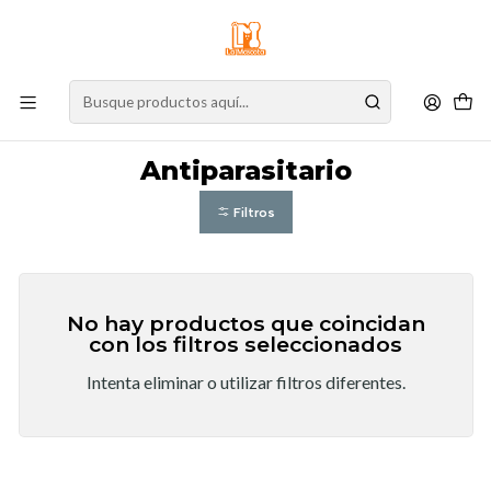
⚠️
Atención:
Nuestro stock online es independiente de la tienda física.
Compre por la web para garantizar sus productos y espere nuestra
confirmación de retiro.
Inicio
Gato
Antiparasitario
Antiparasitario
Filtros
No hay productos que coincidan
con los filtros seleccionados
Intenta eliminar o utilizar filtros diferentes.