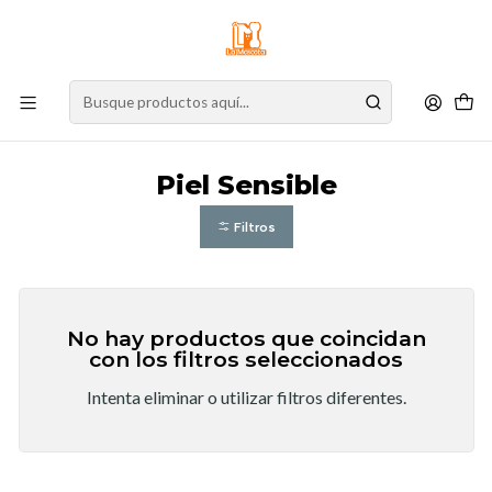
⚠️
Atención:
Nuestro stock online es independiente de la tienda física.
Compre por la web para garantizar sus productos y espere nuestra
confirmación de retiro.
Inicio
Perro
Alimento para Perros
Cuidados Especiales
Piel Sensible
Piel Sensible
Filtros
No hay productos que coincidan
con los filtros seleccionados
Intenta eliminar o utilizar filtros diferentes.