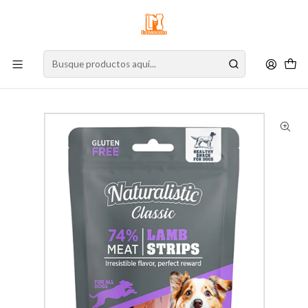
⚠️
Atención:
Nuestro stock online es independiente de la tienda física.
Compre por la web para garantizar sus productos y espere nuestra
confirmación de retiro.
Inicio
Perro
Alimento para Perros
Snacks
Naturalistic Classic Lamb Strip 100 g