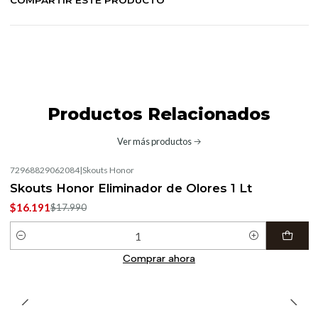
COMPARTIR ESTE PRODUCTO
Productos Relacionados
Ver más productos
72968829062084
|
Skouts Honor
-10%
OFF
Skouts Honor Eliminador de Olores 1 Lt
$16.191
$17.990
Cantidad
Comprar ahora