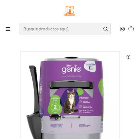
⚠️
Atención:
Nuestro stock online es independiente de la tienda física.
Compre por la web para garantizar sus productos y espere nuestra
confirmación de retiro.
Inicio
Gato
Accesorios
Baños
Litter Genie Basurero Para Arena Sanitaria 1 un