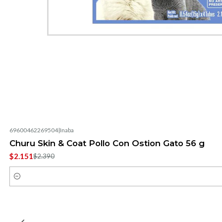
69600462269504
|
Inaba
-10%
OFF
Churu Skin & Coat Pollo Con Ostion Gato 56 g
$2.151
$2.390
Cantidad