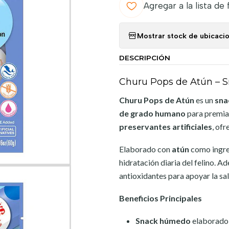
Agregar a la lista de 
Mostrar stock de ubicaci
DESCRIPCIÓN
Churu Pops de Atún – 
Churu Pops de Atún
es un
sna
de grado humano
para premiar
preservantes artificiales
, of
Elaborado con
atún
como ingred
hidratación diaria del felino. A
antioxidantes para apoyar la sal
Beneficios Principales
Snack húmedo
elaborado