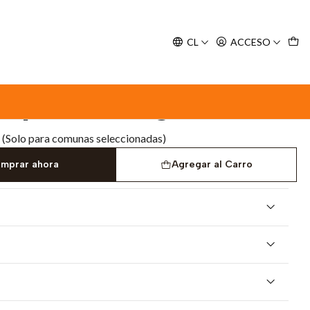
y espere nuestra confirmación de retiro.
CL
ACCESO
ún 56 g
Pops Atún 56 g
(Solo para comunas seleccionadas)
mprar ahora
Agregar al Carro