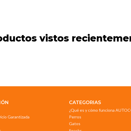
oductos vistos recienteme
IÓN
CATEGORIAS
¿Qué es y cómo funciona AUT
vicio Garantizada
Perros
Gatos
s
Snacks