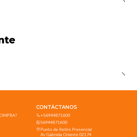
nte
CONTÁCTANOS
OCOMPRA?
+56944871600
56944871600
Punto de Retiro Presencial
Av Gabriela Oriente 02174