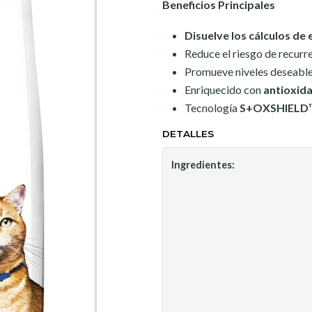
Beneficios Principales
Disuelve los cálculos de 
Reduce el riesgo de recurr
Promueve niveles deseables
Enriquecido con
antioxid
Tecnología
S+OXSHIELD
DETALLES
Ingredientes: