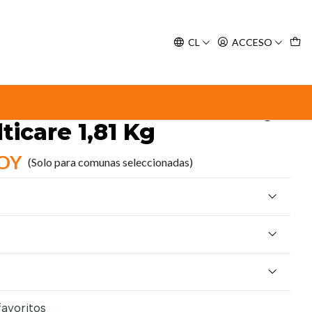
y espere nuestra confirmación de retiro.
CL
ACCESO
ary Care C/D Multicare 1,81 Kg
ption Diet Feline Urinary
ticare 1,81 Kg
HOY
(Solo para comunas seleccionadas)
favoritos