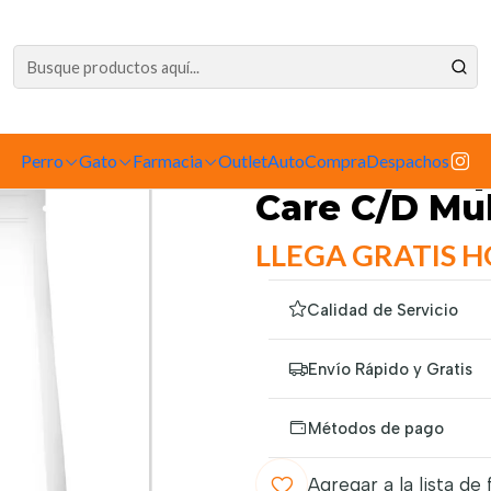
dependiente de la tienda física. Compre por la web para garantizar sus productos 
atos
Cuidado Especial
Urinario
Hills Prescription Diet Feline Urin
|
Perro
Gato
Farmacia
Outlet
Hills Prescri
AutoCompra
Despachos
Care C/D Mul
LLEGA GRATIS 
Calidad de Servicio
Envío Rápido y Gratis
Métodos de pago
Agregar a la lista de 