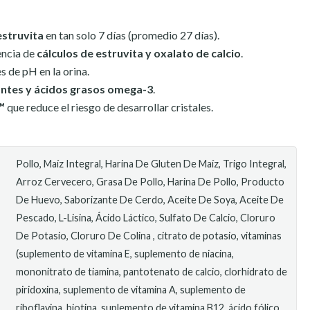
estruvita
en tan solo 7 días (promedio 27 días).
encia de
cálculos de estruvita y oxalato de calcio
.
 de pH en la orina.
antes y ácidos grasos omega-3
.
™
que reduce el riesgo de desarrollar cristales.
Pollo, Maíz Integral, Harina De Gluten De Maíz, Trigo Integral,
Arroz Cervecero, Grasa De Pollo, Harina De Pollo, Producto
De Huevo, Saborizante De Cerdo, Aceite De Soya, Aceite De
Pescado, L-Lisina, Ácido Láctico, Sulfato De Calcio, Cloruro
De Potasio, Cloruro De Colina , citrato de potasio, vitaminas
(suplemento de vitamina E, suplemento de niacina,
mononitrato de tiamina, pantotenato de calcio, clorhidrato de
piridoxina, suplemento de vitamina A, suplemento de
riboflavina, biotina, suplemento de vitamina B12, ácido fólico,