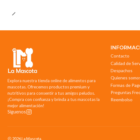
INFORMAC
Contacto
Calidad de Ser
Despachos
Quienes somo
Explora nuestra tienda online de alimentos para
Formas de Pag
mascotas. Ofrecemos productos premium y
Preguntas Fre
nutritivos para consentir a tus amigos peludos.
¡Compra con confianza y brinda a tus mascotas la
Reembolso
mejor alimentación!
Síguenos
2026 La Mascota.