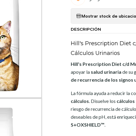
Mostrar stock de ubicaci
DESCRIPCIÓN
Hill's Prescription Diet 
Cálculos Urinarios
Hill's Prescription Diet c/d M
apoyar la
salud urinaria
de su 
de recurrencia de los signos 
La fórmula ayuda a reducir la 
cálculos
. Disuelve los
cálculos
riesgo de recurrencia de cálculo
deseables de pH, está enriquec
S+OXSHIELD™
.