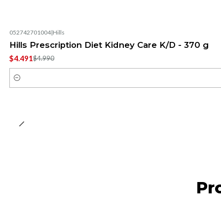
052742701004
|
Hills
-10%
OFF
Hills Prescription Diet Kidney Care K/D - 370 g
$4.491
$4.990
Cantidad
Pr