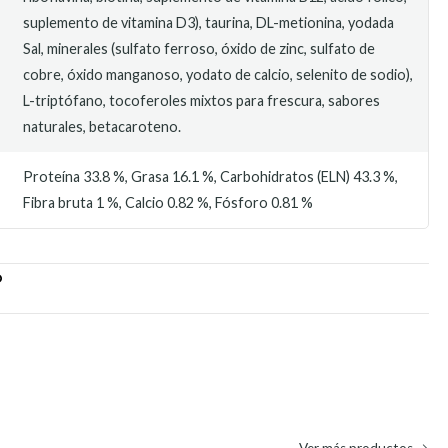
suplemento de vitamina D3), taurina, DL-metionina, yodada
Sal, minerales (sulfato ferroso, óxido de zinc, sulfato de
cobre, óxido manganoso, yodato de calcio, selenito de sodio),
L-triptófano, tocoferoles mixtos para frescura, sabores
naturales, betacaroteno.
Proteína 33.8 %, Grasa 16.1 %, Carbohidratos (ELN) 43.3 %,
Fibra bruta 1 %, Calcio 0.82 %, Fósforo 0.81 %
O
Ver más productos