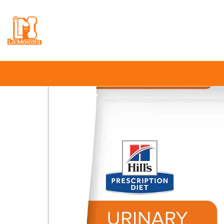
⚠️
Atención:
Nuestro stock online es in
Inicio
Gato
Alimento para G