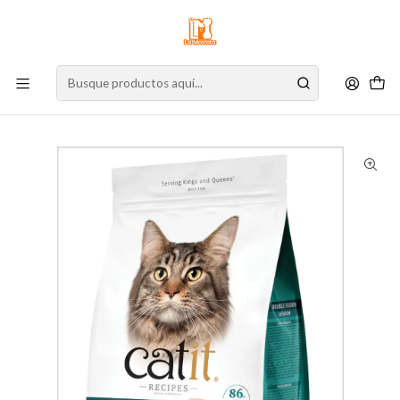
⚠️
Atención:
Nuestro stock online es independiente de la tienda física.
Compre por la web para garantizar sus productos y espere nuestra
confirmación de retiro.
Inicio
Gato
Alimento para Gatos
Alimento Seco
Gato Senior
Catit Recipes Senior