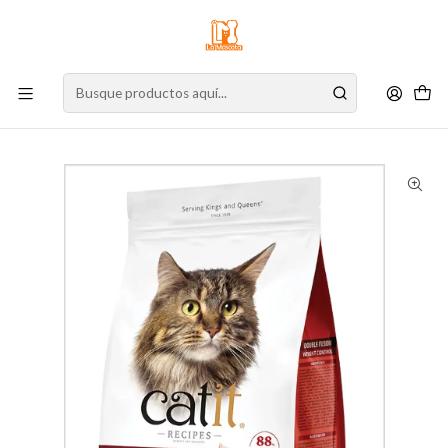
⚠️
Atención:
Nuestro stock online es independiente de la tienda física.
Compre por la web para garantizar sus productos y espere nuestra
confirmación de retiro.
Inicio
Gato
Alimento para Gatos
Alimento Seco
Gato Adulto
Catit Recipes Control Peso