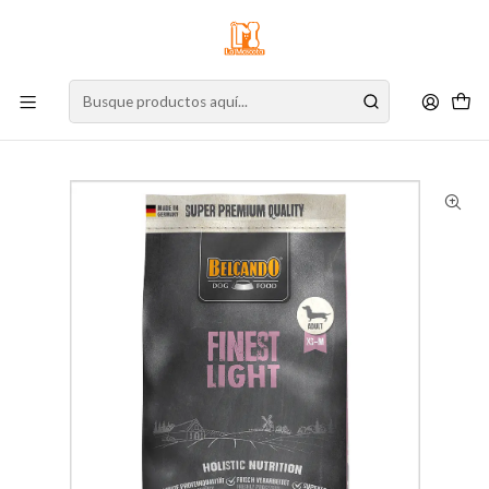
⚠️
Atención:
Nuestro stock online es independiente de la tienda física.
Compre por la web para garantizar sus productos y espere nuestra
confirmación de retiro.
Inicio
Perro
Alimento para Perros
Cuidados Especiales
Sobrepeso - Light
Belcando Finest Light