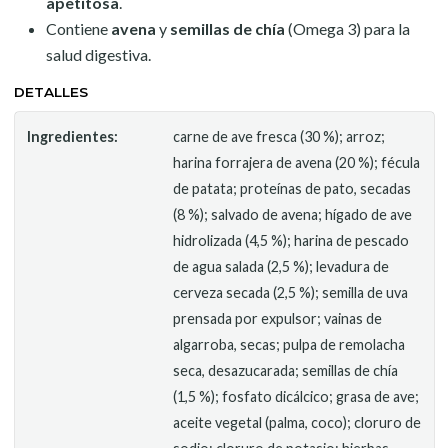
apetitosa
.
Contiene
avena
y
semillas de chía
(Omega 3) para la
salud digestiva.
DETALLES
Ingredientes:
carne de ave fresca (30 %); arroz;
harina forrajera de avena (20 %); fécula
de patata; proteínas de pato, secadas
(8 %); salvado de avena; hígado de ave
hidrolizada (4,5 %); harina de pescado
de agua salada (2,5 %); levadura de
cerveza secada (2,5 %); semilla de uva
prensada por expulsor; vainas de
algarroba, secas; pulpa de remolacha
seca, desazucarada; semillas de chía
(1,5 %); fosfato dicálcico; grasa de ave;
aceite vegetal (palma, coco); cloruro de