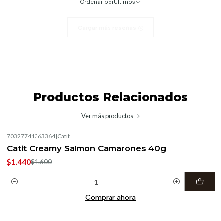
Ordenar por
Últimos
Cargar más reseñas
Productos Relacionados
Ver más productos
70327741363364
|
Catit
-10%
OFF
Catit Creamy Salmon Camarones 40g
$1.440
$1.600
Cantidad
Comprar ahora