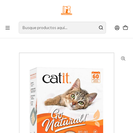
⚠️
Atención:
Nuestro stock online es independiente de la tienda física.
Compre por la web para garantizar sus productos y espere nuestra
confirmación de retiro.
Inicio
Gato
Arena Sanitaria
Arena Sanitaria Aglutinante Biodegradable Para Gatos Catit Go
Natural Aroma Vainilla 5,6 Kg