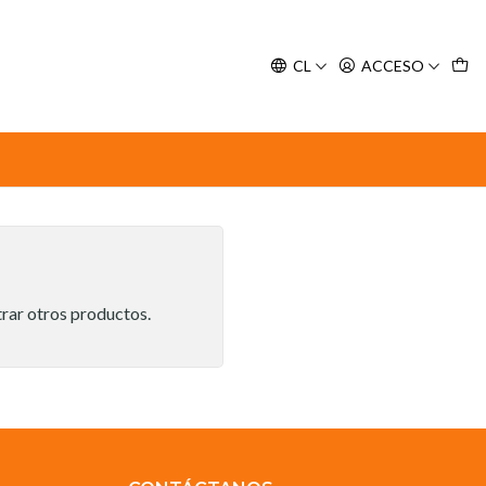
y espere nuestra confirmación de retiro.
CL
ACCESO
trar otros productos.