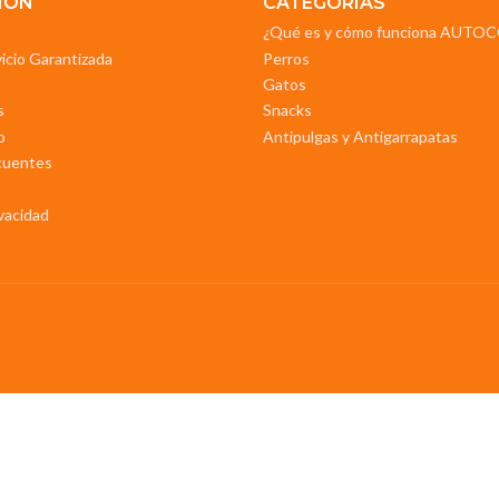
IÓN
CATEGORIAS
¿Qué es y cómo funciona AUT
vicio Garantizada
Perros
Gatos
s
Snacks
o
Antipulgas y Antigarrapatas
cuentes
ivacidad