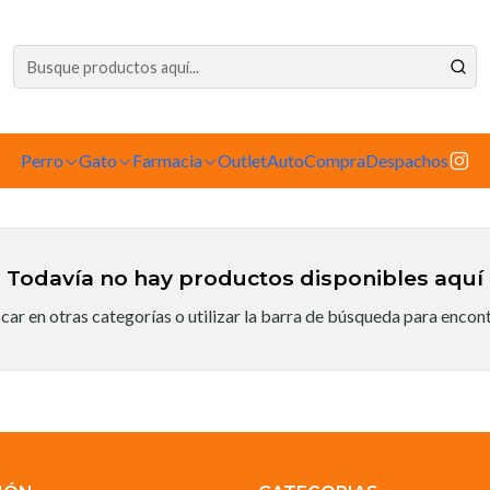
dependiente de la tienda física. Compre por la web para garantizar sus productos 
Inicio
Marcas
SportMix
SportMix
Perro
Gato
Farmacia
Outlet
AutoCompra
Despachos
Todavía no hay productos disponibles aquí
ar en otras categorías o utilizar la barra de búsqueda para encon