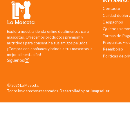
INFORMAC
Contacto
Calidad de Ser
Despachos
Quienes somo
Explora nuestra tienda online de alimentos para
Formas de Pag
mascotas. Ofrecemos productos premium y
Preguntas Fre
nutritivos para consentir a tus amigos peludos.
¡Compra con confianza y brinda a tus mascotas la
Reembolso
mejor alimentación!
Politicas de pr
Síguenos
2026 La Mascota.
Todos los derechos reservados.
Desarrollado por Jumpseller
.