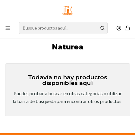
⚠️
Atención:
Nuestro stock online es independiente de la tienda física.
Compre por la web para garantizar sus productos y espere nuestra
confirmación de retiro.
Inicio
Marcas
Naturea
Naturea
Todavía no hay productos
disponibles aquí
Puedes probar a buscar en otras categorías o utilizar
la barra de búsqueda para encontrar otros productos.