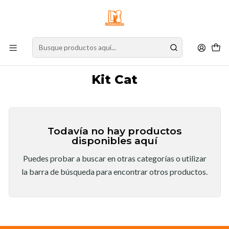
⚠️
Atención:
Nuestro stock online es independiente de la tienda física.
Compre por la web para garantizar sus productos y espere nuestra
confirmación de retiro.
Inicio
Marcas
Kit Cat
Kit Cat
Todavía no hay productos
disponibles aquí
Puedes probar a buscar en otras categorías o utilizar
la barra de búsqueda para encontrar otros productos.