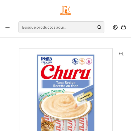
⚠️
Atención:
Nuestro stock online es independiente de la tienda física.
Compre por la web para garantizar sus productos y espere nuestra
confirmación de retiro.
Inicio
Gato
Alimento para Gatos
Snacks
Cremosos
Churu Gato Atún 56 g