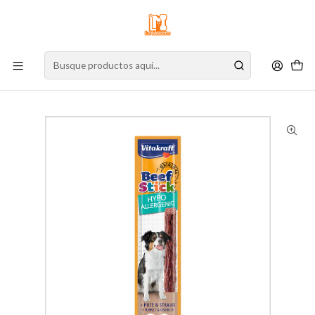
⚠️
Atención:
Nuestro stock online es independiente de la tienda física.
Compre por la web para garantizar sus productos y espere nuestra
confirmación de retiro.
Inicio
Perro
Alimento para Perros
Cuidados Especiales
Hipoalergenico
Vitakraft Beef Stick Hipoalergenico 12 g