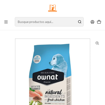
⚠️
Atención:
Nuestro stock online es independiente de la tienda física.
Compre por la web para garantizar sus productos y espere nuestra
confirmación de retiro.
Inicio
Perro
Alimento para Perros
Alimento Seco
Cachorro
Ownat Classic Junior