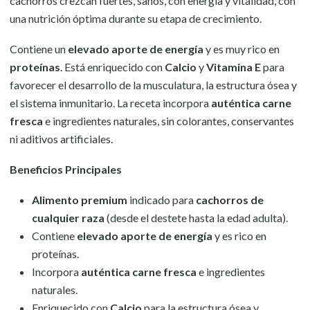
cachorros crezcan fuertes, sanos, con energía y vitalidad, con
una nutrición óptima durante su etapa de crecimiento.
Contiene un
elevado aporte de energía
y es muy rico en
proteínas
. Está enriquecido con
Calcio
y
Vitamina E
para
favorecer el desarrollo de la musculatura, la estructura ósea y
el sistema inmunitario. La receta incorpora
auténtica carne
fresca
e ingredientes naturales, sin colorantes, conservantes
ni aditivos artificiales.
Beneficios Principales
Alimento premium
indicado para
cachorros de
cualquier raza
(desde el destete hasta la edad adulta).
Contiene
elevado aporte de energía
y es rico en
proteínas.
Incorpora
auténtica carne fresca
e ingredientes
naturales.
Enriquecido con
Calcio
para la estructura ósea y