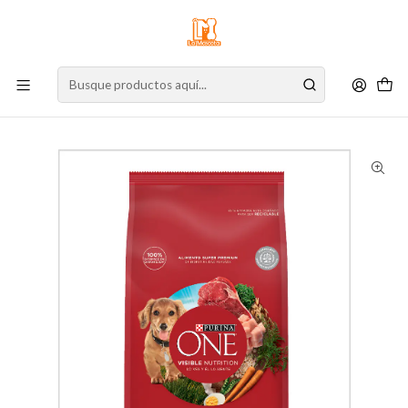
⚠️
Atención:
Nuestro stock online es independiente de la tienda física.
Compre por la web para garantizar sus productos y espere nuestra
confirmación de retiro.
Inicio
Perro
Alimento para Perros
Alimento Seco
Cachorro
Purina One Cachorro 12 Kg