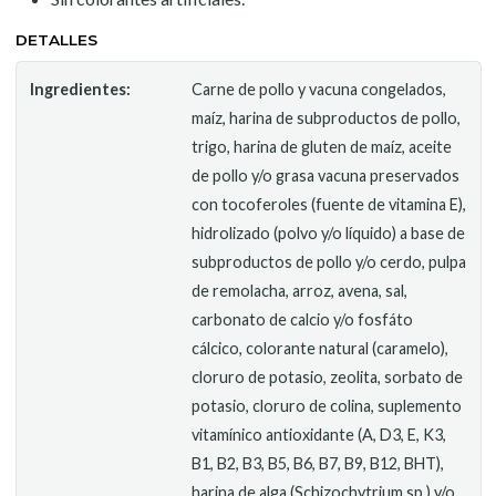
DETALLES
Ingredientes:
Carne de pollo y vacuna congelados,
maíz, harina de subproductos de pollo,
trigo, harina de gluten de maíz, aceite
de pollo y/o grasa vacuna preservados
con tocoferoles (fuente de vitamina E),
hidrolizado (polvo y/o líquido) a base de
subproductos de pollo y/o cerdo, pulpa
de remolacha, arroz, avena, sal,
carbonato de calcio y/o fosfáto
cálcico, colorante natural (caramelo),
cloruro de potasio, zeolita, sorbato de
potasio, cloruro de colina, suplemento
vitamínico antioxidante (A, D3, E, K3,
B1, B2, B3, B5, B6, B7, B9, B12, BHT),
harina de alga (Schizochytrium sp.) y/o