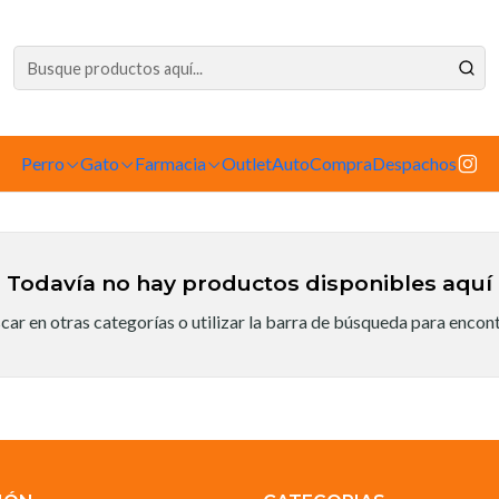
dependiente de la tienda física. Compre por la web para garantizar sus productos 
Inicio
Sabor
Carne
Carne
Perro
Gato
Farmacia
Outlet
AutoCompra
Despachos
Todavía no hay productos disponibles aquí
ar en otras categorías o utilizar la barra de búsqueda para encon