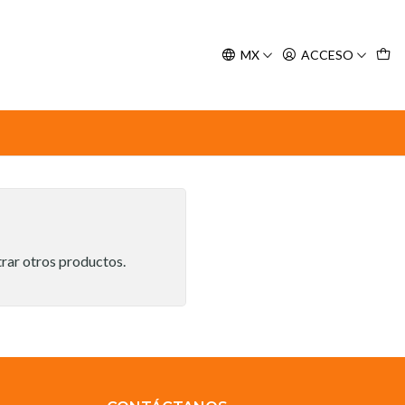
y espere nuestra confirmación de retiro.
MX
ACCESO
trar otros productos.