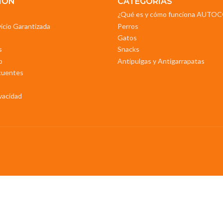
IÓN
CATEGORIAS
¿Qué es y cómo funciona AUT
vicio Garantizada
Perros
Gatos
s
Snacks
o
Antipulgas y Antigarrapatas
cuentes
ivacidad