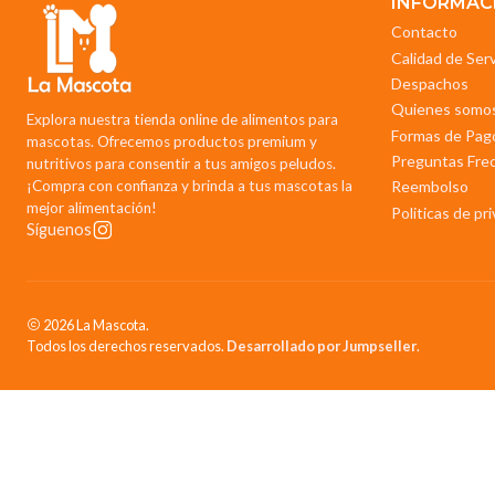
INFORMAC
Contacto
Calidad de Ser
Despachos
Quienes somo
Explora nuestra tienda online de alimentos para
Formas de Pag
mascotas. Ofrecemos productos premium y
Preguntas Fre
nutritivos para consentir a tus amigos peludos.
¡Compra con confianza y brinda a tus mascotas la
Reembolso
mejor alimentación!
Politicas de pr
Síguenos
2026 La Mascota.
Todos los derechos reservados.
Desarrollado por Jumpseller
.