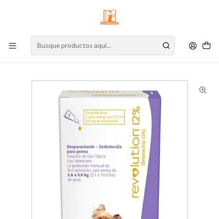
⚠️
Atención:
Nuestro stock online es independiente de la tienda física.
Compre por la web para garantizar sus productos y espere nuestra
confirmación de retiro.
Inicio
Perro
Antiparasitarios
Revolution Perro 12% 2.5 - 5kg (0,25 ml)