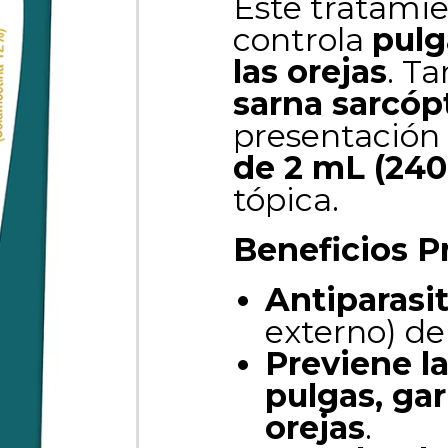
Este tratamie
controla
pulg
las orejas
. T
sarna sarcóp
presentación
de 2 mL (24
tópica.
Beneficios P
Antiparasit
externo) de
Previene la 
pulgas, gar
orejas
.