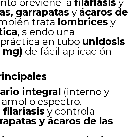
nto previene la
filariasis
y
as, garrapatas
y
ácaros de
ambién trata
lombrices
y
tica
, siendo una
 práctica en tubo
unidosis
0 mg)
de fácil aplicación
rincipales
ario integral
(interno y
 amplio espectro.
filariasis
y controla
rapatas y ácaros de las