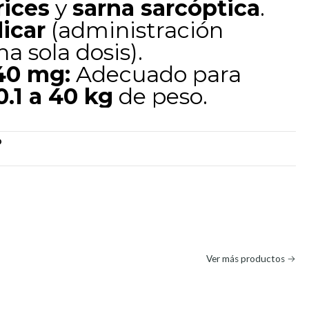
ices
y
sarna sarcóptica
.
licar
(administración
a sola dosis).
40 mg:
Adecuado para
0.1 a 40 kg
de peso.
O
Ver más productos