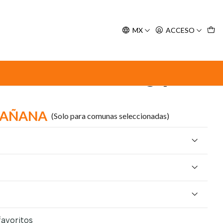
y espere nuestra confirmación de retiro.
MX
ACCESO
l)
erro 12% 20 - 40kg (2,0
MAÑANA
(Solo para comunas seleccionadas)
favoritos