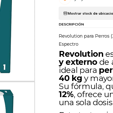
Mostrar stock de ubicaci
DESCRIPCIÓN
Revolution para Perros 
Espectro
Revolution
e
y externo
de 
ideal para
per
40 kg
y mayor
Su fórmula, 
12%
, ofrece u
una sola dosi