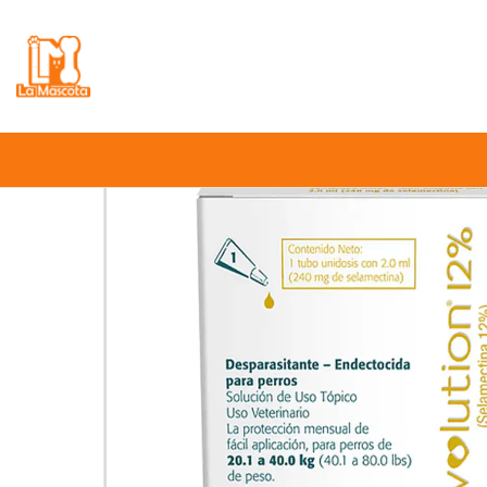
⚠️
Atención:
Nuestro stock online es in
I