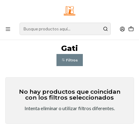
⚠️
Atención:
Nuestro stock online es independiente de la tienda física.
Compre por la web para garantizar sus productos y espere nuestra
confirmación de retiro.
Inicio
Marcas
Gati
Gati
Filtros
No hay productos que coincidan
con los filtros seleccionados
Intenta eliminar o utilizar filtros diferentes.