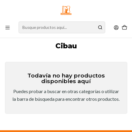
⚠️
Atención:
Nuestro stock online es independiente de la tienda física.
Compre por la web para garantizar sus productos y espere nuestra
confirmación de retiro.
Inicio
Marcas
Cibau
Cibau
Todavía no hay productos
disponibles aquí
Puedes probar a buscar en otras categorías o utilizar
la barra de búsqueda para encontrar otros productos.