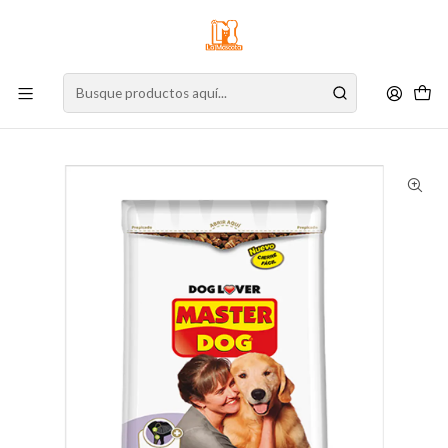
⚠️
Atención:
Nuestro stock online es independiente de la tienda física.
Compre por la web para garantizar sus productos y espere nuestra
confirmación de retiro.
Inicio
Perro
Alimento para Perros
Alimento Seco
Perro Senior
Master Dog Senior