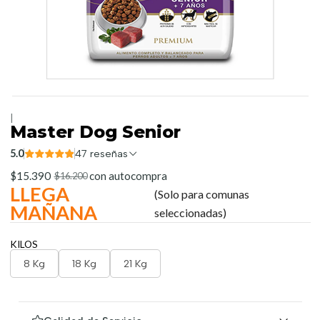
|
Master Dog Senior
5.0
47 reseñas
$15.390
con autocompra
$16.200
LLEGA
(Solo para comunas
MAÑANA
seleccionadas)
KILOS
8 Kg
18 Kg
21 Kg