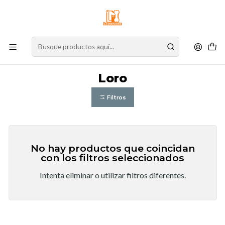
⚠️
Atención:
Nuestro stock online es independiente de la tienda física.
Compre por la web para garantizar sus productos y espere nuestra
confirmación de retiro.
Inicio
Exóticos
Loro
Loro
Filtros
No hay productos que coincidan
con los filtros seleccionados
Intenta eliminar o utilizar filtros diferentes.