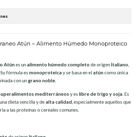
ones
erraneo Atún – Alimento Húmedo Monoproteico
eo Atún
es un
alimento húmedo completo
de origen
Italiano
,
. Su fórmula es
monoproteica
y se basa en el
atún
como única
binada con un
grano noble
.
superalimentos mediterráneos
y es
libre de trigo y soja
. Es
una dieta sencilla y de
alta calidad
, especialmente aquellos que
ria a las proteínas o cereales comunes.
eto
de origen
Italiano
.