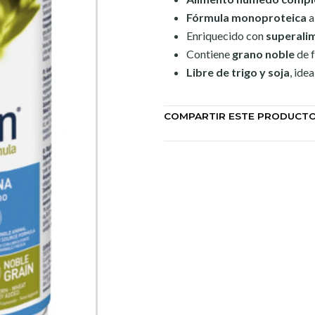
Fórmula monoproteica
a
Enriquecido con
superali
Contiene
grano noble
de f
Libre de trigo y soja
, ide
COMPARTIR ESTE PRODUCT