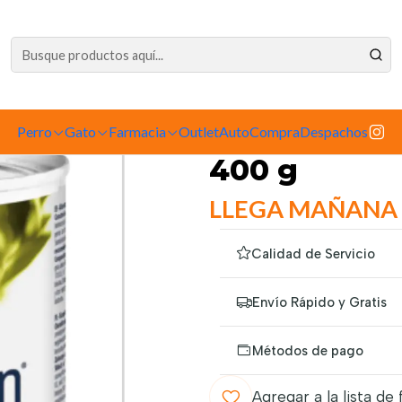
dependiente de la tienda física. Compre por la web para garantizar sus productos 
mento para Perros
Alimento Húmedo
Lata
Exclusion Perro Mediterr
|
Perro
Gato
Farmacia
Outlet
Exclusion Pe
AutoCompra
Despachos
400 g
LLEGA MAÑANA
Calidad de Servicio
Envío Rápido y Gratis
Métodos de pago
Agregar a la lista de 