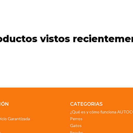
oductos vistos recienteme
IÓN
CATEGORIAS
¿Qué es y cómo funciona AUT
vicio Garantizada
Perros
Gatos
s
Snacks