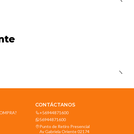
nte
CONTÁCTANOS
OCOMPRA?
+56944871600
56944871600
Punto de Retiro Presencial
Av Gabriela Oriente 02174