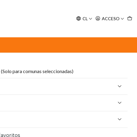
y espere nuestra confirmación de retiro.
CL
ACCESO
aneo Atún - 400 g
rro Mediterraneo Atún -
(Solo para comunas seleccionadas)
favoritos