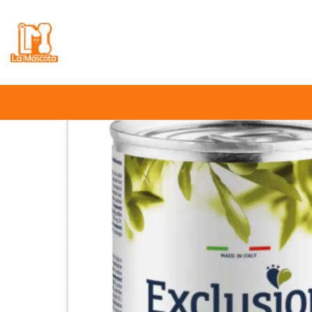
⚠️
Atención:
Nuestro stock online es in
Inicio
Perro
Ali