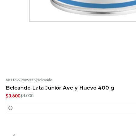
68116979889558
|
Belcando
-10%
OFF
Belcando Lata Junior Ave y Huevo 400 g
$3.600
$4.000
Cantidad