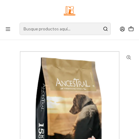
⚠️
Atención:
Nuestro stock online es independiente de la tienda física.
Compre por la web para garantizar sus productos y espere nuestra
confirmación de retiro.
Inicio
Perro
Alimento para Perros
Alimento Seco
Perro Senior
Ancestral Senior 15 Kg