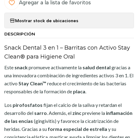
Agregar a la lista de favoritos
Mostrar stock de ubicaciones
DESCRIPCIÓN
Snack Dental 3 en 1 – Barritas con Activo Stay
Clean® para Higiene Oral
Este
snack
promueve activamente la
salud dental
gracias a
una innovadora combinación de ingredientes activos 3 en 1. El
activo
Stay Clean™
reduce el crecimiento de las bacterias
responsables de la formación de
placa
.
Los
pirofosfatos
fijan el calcio de la saliva y retardan el
desarrollo del
sarro
. Además, el
zinc
previene la
inflamación
de las encías
(gingivitis) y favorece la cicatrización de
heridas. Gracias a su
forma especial de estrella
y su
consistencia elástica, masticar ayuda a limpiar los dientes en