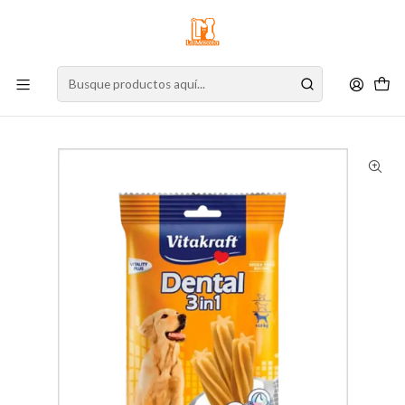
⚠️
Atención:
Nuestro stock online es independiente de la tienda física.
Compre por la web para garantizar sus productos y espere nuestra
confirmación de retiro.
Inicio
Perro
Alimento para Perros
Snacks
Dentales
Vitakraft Dental 3 en 1 Medium