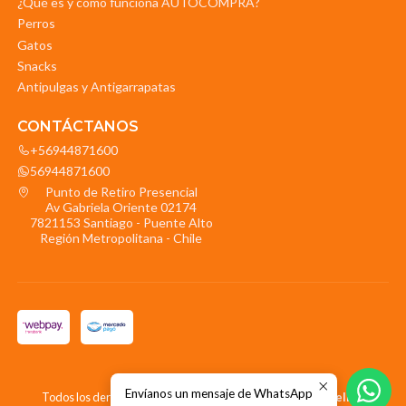
¿Qué es y cómo funciona AUTOCOMPRA?
Perros
Gatos
Snacks
Antipulgas y Antigarrapatas
CONTÁCTANOS
+56944871600
56944871600
Punto de Retiro Presencial
Av Gabriela Oriente 02174
7821153 Santiago - Puente Alto
Región Metropolitana - Chile
2026 La Mascota.
Envíanos un mensaje de WhatsApp
Todos los derechos reservados.
Desarrollado por Jumpseller
.