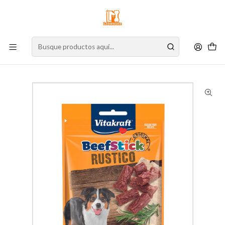
⚠️
Atención:
Nuestro stock online es independiente de la tienda física.
Compre por la web para garantizar sus productos y espere nuestra
confirmación de retiro.
Inicio
Perro
Alimento para Perros
Snacks
Vitakraft Beef Stick Rustico 55 g