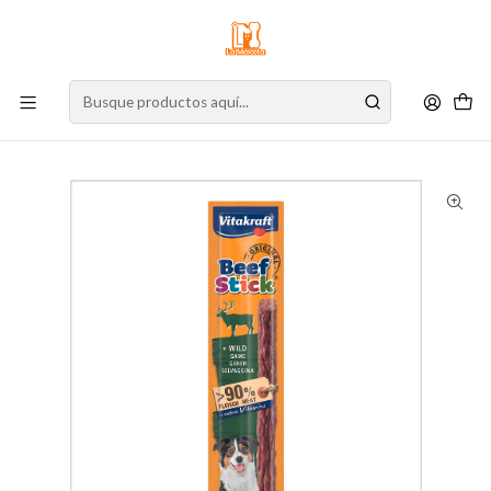
⚠️
Atención:
Nuestro stock online es independiente de la tienda física.
Compre por la web para garantizar sus productos y espere nuestra
confirmación de retiro.
Inicio
Perro
Alimento para Perros
Snacks
Vitakraft Beef Stick Ciervo 12 g