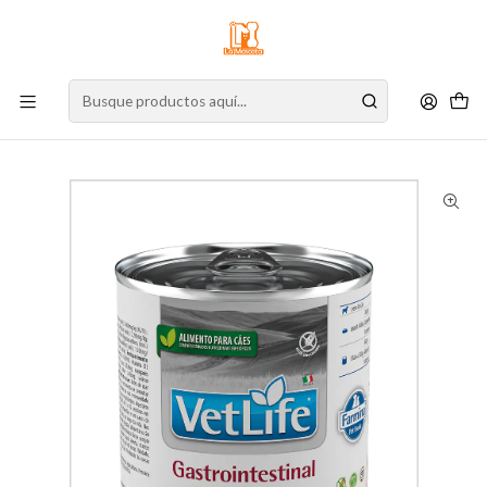
⚠️
Atención:
Nuestro stock online es independiente de la tienda física.
Compre por la web para garantizar sus productos y espere nuestra
confirmación de retiro.
Inicio
Perro
Alimento para Perros
Cuidados Especiales
Estomacal
Vet Life WF Dog Gastrointestinal | Lata 300 g