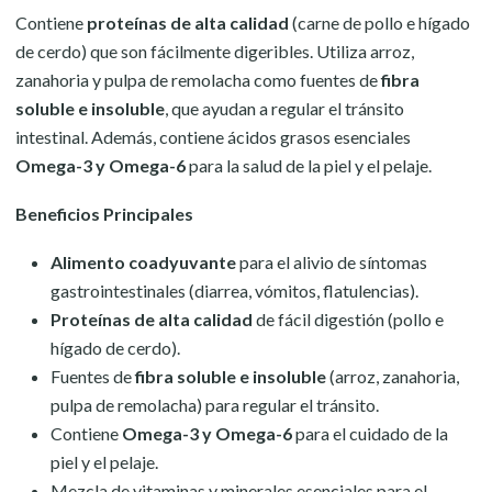
Contiene
proteínas de alta calidad
(carne de pollo e hígado
de cerdo) que son fácilmente digeribles. Utiliza arroz,
zanahoria y pulpa de remolacha como fuentes de
fibra
soluble e insoluble
, que ayudan a regular el tránsito
intestinal. Además, contiene ácidos grasos esenciales
Omega-3 y Omega-6
para la salud de la piel y el pelaje.
Beneficios Principales
Alimento coadyuvante
para el alivio de síntomas
gastrointestinales (diarrea, vómitos, flatulencias).
Proteínas de alta calidad
de fácil digestión (pollo e
hígado de cerdo).
Fuentes de
fibra soluble e insoluble
(arroz, zanahoria,
pulpa de remolacha) para regular el tránsito.
Contiene
Omega-3 y Omega-6
para el cuidado de la
piel y el pelaje.
Mezcla de vitaminas y minerales esenciales para el