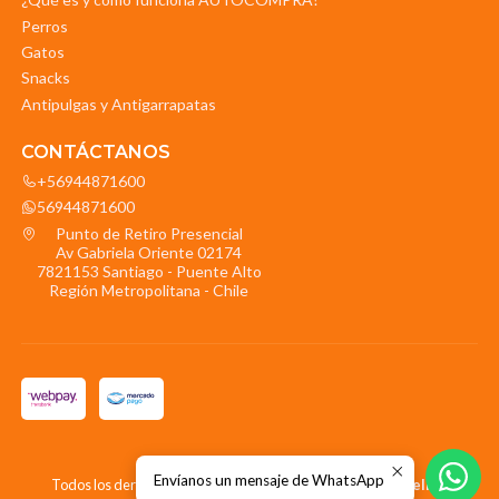
Perros
Gatos
Snacks
Antipulgas y Antigarrapatas
CONTÁCTANOS
+56944871600
56944871600
Punto de Retiro Presencial
Av Gabriela Oriente 02174
7821153 Santiago - Puente Alto
Región Metropolitana - Chile
2026 La Mascota.
Envíanos un mensaje de WhatsApp
Todos los derechos reservados.
Desarrollado por Jumpseller
.