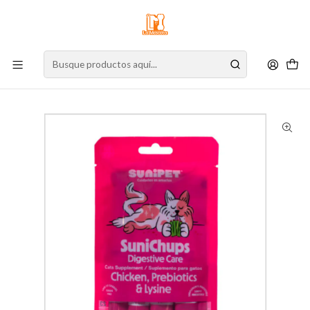
⚠️
Atención:
Nuestro stock online es independiente de la tienda física.
Compre por la web para garantizar sus productos y espere nuestra
confirmación de retiro.
Inicio
Gato
Alimento para Gatos
Snacks
Cremosos
SuniChups Digestive Care 56 gr