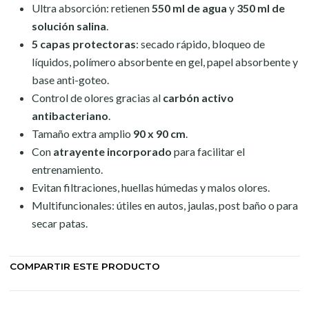
Ultra absorción: retienen
550 ml de agua
y
350 ml de
solución salina
.
5 capas protectoras
: secado rápido, bloqueo de
líquidos, polímero absorbente en gel, papel absorbente y
base anti-goteo.
Control de olores gracias al
carbón activo
antibacteriano
.
Tamaño extra amplio
90 x 90 cm
.
Con
atrayente incorporado
para facilitar el
entrenamiento.
Evitan filtraciones, huellas húmedas y malos olores.
Multifuncionales: útiles en autos, jaulas, post baño o para
secar patas.
COMPARTIR ESTE PRODUCTO