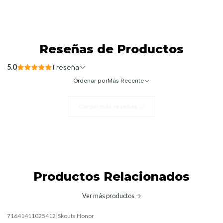
Reseñas de Productos
5.0
1 reseña
Ordenar por
Más Recente
Cargar más reseñas
Productos Relacionados
Ver más productos
71641411025412
|
Skouts Honor
-10%
OFF