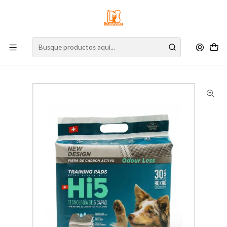
⚠️
Atención:
Nuestro stock online es independiente de la tienda física.
Compre por la web para garantizar sus productos y espere nuestra
confirmación de retiro.
Inicio
Perro
Accesorios para Perro
Entrenamiento
Sabanillas HI5 Carbon Activado 90x90 - 30 un