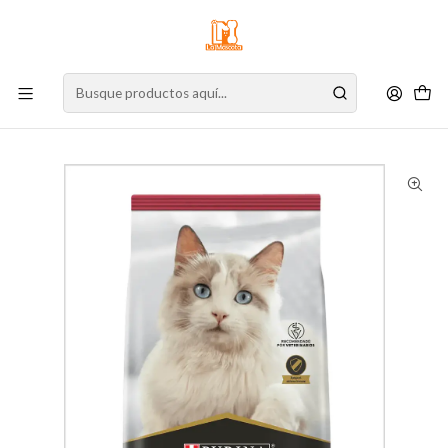
⚠️
Atención:
Nuestro stock online es independiente de la tienda física.
Compre por la web para garantizar sus productos y espere nuestra
confirmación de retiro.
Inicio
Gato
Alimento para Gatos
Alimento Seco
Gato Adulto
ProPlan Cat Adulto