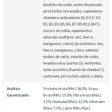
bisulfato de sodio, aceite de pescado,
pirofosfato tetrasódico, suplemento
vitamínico antioxidante (A, D3, E, K3,
B1, B2, B3, B5, B6, B7, B9, B12, BHT),
cloruro de colina, suplementos
minerales (sulfatos: zinc, hierro,
manganeso, cobre), (proteinatos: zinc,
hierro, manganeso, cobre, selenio),
yodato de calcio, selenito de sodio,
levadura seca, taurina, DL-metionina,
ácido ascórbico (fuente de vitamina C),
carbonato y/o fosfato cálcico, L-lisina.
Análisis
Proteína bruta (Mín.) 36,0%, Grasa
Garantizado:
bruta (Mín.) 15,0%, Fibra bruta (Máx.)
2,5%, Humedad (Máx.) 12,0%, Minerales
(Máx.) 7,5%, Calcio (Mín./Máx.)