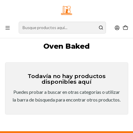
⚠️
Atención:
Nuestro stock online es independiente de la tienda física.
Compre por la web para garantizar sus productos y espere nuestra
confirmación de retiro.
Inicio
Marcas
Oven Baked
Oven Baked
Todavía no hay productos
disponibles aquí
Puedes probar a buscar en otras categorías o utilizar
la barra de búsqueda para encontrar otros productos.